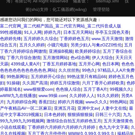
海）有限公司 All Right Reserved
備案號：
sitemap.xml
技
術(shù)支持：
化工儀器網(wǎng)
管理登陸
感谢您访问我们的网站，您可能还对以下资源感兴趣：
富二代官网_富二代精产国品_富二代官方网站_富二代抖音成人版
99性感视频
|
91人人网
|
婷婷九月
|
日本五月天网站
|
亭亭玉立国色天香
|
色婷婷先锋
|
五月婷婷久久综合
|
丁香婷婷色五月
|
www.五月天激情
|
激情
综合五月
|
五月久久婷婷
|
小骚穴电影
|
另类少妇人与禽zOZZ0性伦
|
五月
丁香六月婷婷综合网缴情
|
亚洲操B视频
|
欧美婷婷综合
|
五月丁香综合在
线
|
丁香六月综合激情
|
五月激情网站
|
色v综合网
|
伊人大综合
|
天天日天
天舔
|
4399成人黄A片
|
丁香五月婷婷基地
|
五月开心网
|
色日本网
|
色色色
色色色色色色色色色色色,网站
|
久久丝丝热
|
99色久
|
97精品人人A片免费
看
|
99热新网址
|
五月婷婷开心综合
|
99热这里只有精品66
|
婷婷色五月色
妇
|
91操碰
|
久久国产高清
|
婷婷五月综激情
|
六月丁香开心婷婷欧美
|
色婷
婷最新域名
|
www狠狠爱com
|
色色狼人综合
|
五月丁香A片
|
99视频久久
|
wWW九九在线播放
|
www.99操.com
|
久久婷婷人人
|
91久久婷婷
|
另类A
片
|
九月婷婷综合网
|
香蕉曰比
|
婷婷六月视频
|
www久久久
|
99热网站
|
国
产午夜精品AV一区二区麻豆
|
亚洲五月花
|
亚洲中文av
|
人妻中文在线
|
最
近中文字幕2019视频1
|
日本色婷婷
|
狠狠插狠狠操
|
日韩三十六页
|
九九
99九九99九九99视频网
|
激情综合自拍五月婷婷色五月
|
五月天激情黄色
小说在线观看
|
丁香婷婷六月婷婷六月婷婷六月婷婷
|
色九九中文字幕
|
久
月久在线视频
|
五月丁香六月停停停
|
WWW久久99久久99久久
|
操精品9
|