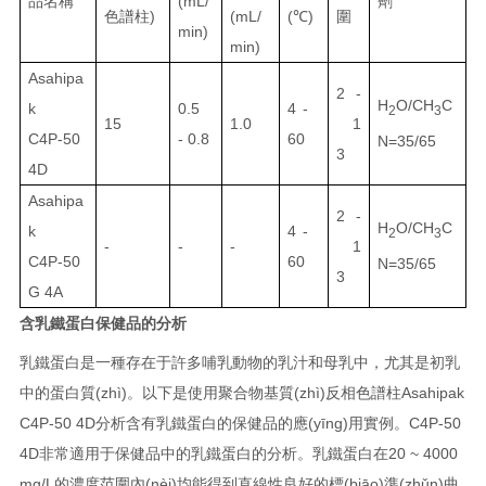
品名稱
(mL/
劑
色譜柱
)
(mL/
(℃)
圍
min)
min)
Asahipa
2 -
H
O/CH
C
k
0.5
4 -
2
3
15
1.0
1
C4P-50
- 0.8
60
N=35/65
3
4D
Asahipa
2 -
H
O/CH
C
k
4 -
2
3
-
-
-
1
C4P-50
60
N=35/65
3
G 4A
含乳鐵蛋白保健品的分析
乳鐵蛋白是一種存在于許多哺乳動物的乳汁和母乳中，尤其是初乳
中的蛋白質(zhì)。以下是使用聚合物基質(zhì)反相色譜柱
Asahipak
C4P-50 4D
分析含有乳鐵蛋白的保健品的應(yīng)用實例。
C4P-50
4D
非常適用于保健品中的乳鐵蛋白的分析。乳鐵蛋白在
20 ~ 4000
mg/L
的濃度范圍內(nèi)均能得到直線性良好的標(biāo)準(zhǔn)曲