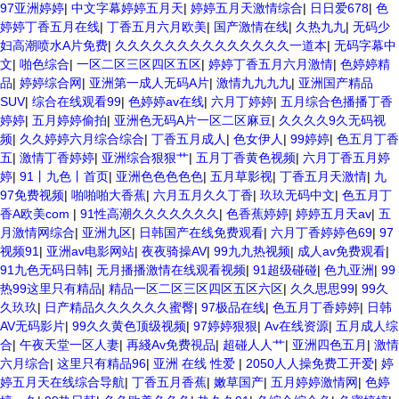
97亚洲婷婷
|
中文字幕婷婷五月天
|
婷婷五月天激情综合
|
日日爱678
|
色
婷婷丁香五月在线
|
丁香五月六月欧美
|
国产激情在线
|
久热九九
|
无码少
妇高潮喷水A片免费
|
久久久久久久久久久久久久久久一道本
|
无码字幕中
文
|
啪色综合
|
一区二区三区四区五区
|
婷婷丁香五月六月激情
|
色婷婷精
品
|
婷婷综合网
|
亚洲第一成人无码A片
|
激情九九九九
|
亚洲国产精品
SUV
|
综合在线观看99
|
色婷婷av在线
|
六月丁婷婷
|
五月综合色播播丁香
婷婷
|
五月婷婷偷拍
|
亚洲色无码A片一区二区麻豆
|
久久久久9久无码视
频
|
久久婷婷六月综合综合
|
丁香五月成人
|
色女伊人
|
99婷婷
|
色五月丁香
五
|
激情丁香婷婷
|
亚洲综合狠狠艹
|
五月丁香黄色视频
|
六月丁香五月婷
婷
|
91丨九色丨首页
|
亚洲色色色色色
|
五月草影视
|
丁香五月天激情
|
九
97免费视频
|
啪啪啪大香蕉
|
六月五月久久丁香
|
玖玖无码中文
|
色五月丁
香A欧美com
|
91性高潮久久久久久久久
|
色香蕉婷婷
|
婷婷五月天av
|
五
月激情网综合
|
亚洲九区
|
日韩国产在线免费观看
|
六月丁香婷婷色69
|
97
视频91
|
亚洲av电影网站
|
夜夜骑操AV
|
99九九热视频
|
成人av免费观看
|
91九色无码日韩
|
无月播播激情在线观看视频
|
91超级碰碰
|
色九亚洲
|
99
热99这里只有精品
|
精品一区二区三区四区五区六区
|
久久思思99
|
99久
久玖玖
|
日产精品久久久久久久蜜臀
|
97极品在线
|
色五月丁香婷婷
|
日韩
AV无码影片
|
99久久黄色顶级视频
|
97婷婷狠狠
|
Av在线资源
|
五月成人综
合
|
午夜天堂一区人妻
|
再綫Av免费視品
|
超碰人人艹
|
亚洲四色五月
|
激情
六月综合
|
这里只有精品96
|
亚洲 在线 性爱
|
2050人人操免费工开爱
|
婷
婷五月天在线综合导航
|
丁香五月香蕉
|
嫩草国产
|
五月婷婷激情网
|
色婷