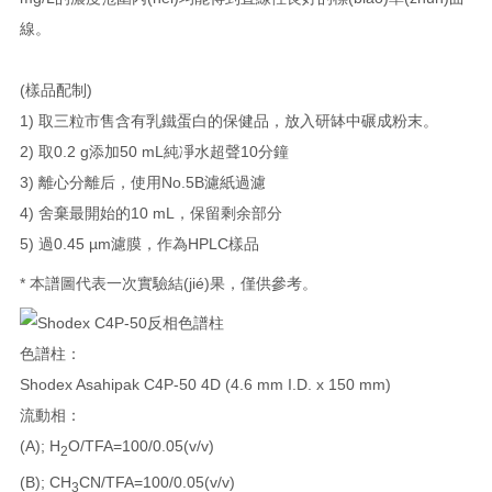
線。
(
樣品配制
)
1)
取三粒市售含有乳鐵蛋白的保健品，放入研缽中碾成粉末。
2)
取
0.2 g
添加
50 mL
純凈水超聲
10
分鐘
3)
離心分離后，使用
No.5B
濾紙過濾
4)
舍棄最開始的
10 mL
，保留剩余部分
5)
過
0.45 µm
濾膜，作為
HPLC
樣品
*
本譜圖代表一次實驗結(jié)果，僅供參考。
色譜柱：
Shodex Asahipak C4P-50 4D (4.6 mm I.D. x 150 mm)
流動相：
(A); H
O/TFA=100/0.05(v/v)
2
(B); CH
CN/TFA=100/0.05(v/v)
3