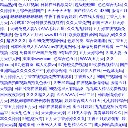
精品熟妇
|
色六月视频
|
日韩在线视频网站
|
超级碰碰99
|
色色综合无码
|
久
久婷婷五月综合激情国产
|
天天干天天拍
|
国产精品久久..4399
|
激情五月
无码
|
狠狠狠狠狠狠狠狠
|
午夜丁香综合婷婷
|
AV在线大香蕉
|
丁香六月五
月天
|
A片试看120分钟做受视频红杏
|
久久大香免费
|
韩国三级五月天婷
婷。
|
无码免费人妻A片AAA毛片西瓜
|
久久九九婷婷
|
五月婷在线视频免
费播放
|
色情成人五月天
|
www.91五月
|
欧美欧盟性爱网
|
精品乱码久久久
久
|
超级久久久
|
永久99免费视频网站
|
色婷另类
|
综合网啪啪
|
夜丁香五月
婷婷
|
日本欧美成人片AAAA
|
av在线播放网址
|
草做免费在线观看
|
一二线
视频 另类
|
免费国产VA国产免费
|
9有码中文
|
五月天婷综合
|
久操人妻
|
五
月天伊人网
|
操操操www.com
|
色综合色五月
|
WWW,五月天
|
久久
婷.com
|
9九色首页
|
成人免费va
|
97操碰免费视频
|
99免费视频精品
|
国产
亚洲精品久久久久久牛牛
|
婷婷综合网
|
五月婷婷伊人在线
|
一起草无码
|
五月婷婷六月丁香在线视频免费在线观看
|
丁香熟女乱
|
99国产视频网
|
9l
视频自拍9l视频自拍九色学生
|
久热91精品
|
在线视频激情网站
|
激情五月
天视频
|
日韩另类在线观看
|
99热这里只有精品8
|
九九成人精品免费视频
|
日日夜夜狠狠
|
久久久精久人妻
|
久久AAAA片一区二区
|
日韩激情婷婷五
月天
|
校花娇喘呻吟校长陈若雪视频
|
婷婷综合成人五月天
|
七七婷婷综合
|
丁香五月婷婷五月天
|
日韩在线观看亚洲
|
涩五月婷婷
|
九九热这里只有精
品12
|
天天射色五月天
|
天天弄天天操
|
五月伊人综合
|
青青草婷婷久久
|
日
本久久婷婷
|
99热这只有
|
五月天丁香婷婷久久九
|
丁香五月婷婷偷拍
|
婷
婷天天舔
|
超碰操日
|
亚洲AV人人操
|
思思精品久久艹
|
成人网站高清无码
|