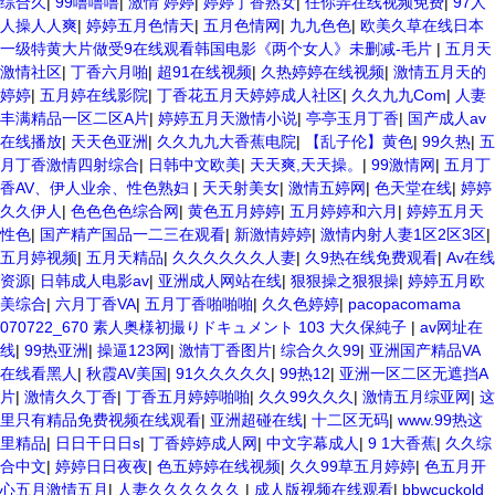
综合久
|
99噜噜噜
|
激情 婷婷
|
婷婷丁香熟女
|
任你弄在线视频免费
|
97人
人操人人爽
|
婷婷五月色情天
|
五月色情网
|
九九色色
|
欧美久草在线日本
一级特黄大片做受9在线观看韩国电影《两个女人》未删减-毛片
|
五月天
激情社区
|
丁香六月啪
|
超91在线视频
|
久热婷婷在线视频
|
激情五月天的
婷婷
|
五月婷在线影院
|
丁香花五月天婷婷成人社区
|
久久九九Com
|
人妻
丰满精品一区二区A片
|
婷婷五月天激情小说
|
亭亭玉月丁香
|
国产成人av
在线播放
|
天天色亚洲
|
久久九九大香蕉电院
|
【乱子伦】黄色
|
99久热
|
五
月丁香激情四射综合
|
日韩中文欧美
|
天天爽,天天操。
|
99激情网
|
五月丁
香AV、伊人业余、性色熟妇
|
天天射美女
|
激情五婷网
|
色天堂在线
|
婷婷
久久伊人
|
色色色色综合网
|
黄色五月婷婷
|
五月婷婷和六月
|
婷婷五月天
性色
|
国产精产国品一二三在观看
|
新激情婷婷
|
激情内射人妻1区2区3区
|
五月婷视频
|
五月天精品
|
久久久久久久人妻
|
久9热在线免费观看
|
Av在线
资源
|
日韩成人电影av
|
亚洲成人网站在线
|
狠狠操之狠狠操
|
婷婷五月欧
美综合
|
六月丁香VA
|
五月丁香啪啪啪
|
久久色婷婷
|
pacopacomama
070722_670 素人奥様初撮りドキュメント 103 大久保純子
|
av网址在
线
|
99热亚洲
|
操逼123网
|
激情丁香图片
|
综合久久99
|
亚洲国产精品VA
在线看黑人
|
秋霞AV美国
|
91久久久久久
|
99热12
|
亚洲一区二区无遮挡A
片
|
激情久久丁香
|
丁香五月婷婷啪啪
|
久久99久久久
|
激情五月综亚网
|
这
里只有精品免费视频在线观看
|
亚洲超碰在线
|
十二区无码
|
www.99热这
里精品
|
日日干日日s
|
丁香婷婷成人网
|
中文字幕成人
|
9 1大香蕉
|
久久综
合中文
|
婷婷日日夜夜
|
色五婷婷在线视频
|
久久99草五月婷婷
|
色五月开
心五月激情五月
|
人妻久久久久久久
|
成人版视频在线观看
|
bbwcuckold