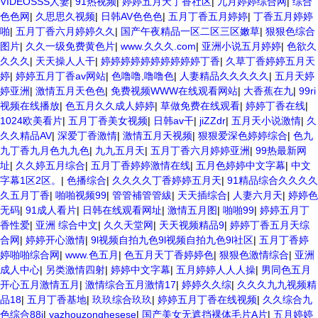
VIDEOSSS人妻
|
91热视频
|
婷婷五月天丁香社区
|
九月婷婷综合网
|
综合
色色网
|
久思思久视频
|
日韩AV色色色
|
五月丁香五月婷婷
|
丁香五月婷婷
啪
|
五月丁香六月婷婷久久
|
国产午夜精品一区二区三区嫩草
|
狠狠色综合
图片
|
久久一级免费黄色片
|
www.久久久.com
|
亚洲小说五月婷婷
|
色欲久
久久久
|
天天操人人干
|
婷婷婷婷婷婷婷婷婷婷丁香
|
久草丁香婷婷五月天
婷
|
婷婷五月丁香av网站
|
色噜噜,噜噜色
|
人妻精品久久久久久
|
五月天婷
婷亚洲
|
激情五月天色色
|
免费视频WWW在线观看网站
|
大香蕉在九
|
99ri
视频在线播放
|
色五月久久成人婷婷
|
草做免费在线观看
|
婷婷丁香在线
|
1024欧美看片
|
五月丁香美女视频
|
日韩av干
|
jiZZdr
|
五月天小说激情
|
久
久久精品AV
|
深爱丁香激情
|
激情五月天视频
|
狠狠爱深色婷婷综合
|
色九
九丁香九月色九九色
|
九九五月天
|
五月丁香六月婷婷亚洲
|
99热最新网
址
|
久久婷五月综合
|
五月丁香婷婷激情在线
|
五月色婷婷中文字幕
|
中文
字幕1区2区。
|
色播综合
|
久久久久丁香婷婷五月天
|
91精品综合久久久久
久五月丁香
|
啪啪视频99
|
管管補管管紱
|
天天插综合
|
人妻六月天
|
婷婷色
无码
|
91成人看片
|
日韩在线观看网址
|
激情五月图
|
啪啪99
|
婷婷五月丁
香性爱
|
亚洲 综合中文
|
久久天堂网
|
天天视频精品9
|
婷婷丁香五月天综
合网
|
婷婷开心激情
|
9l视频自拍九色9l视频自拍九色9l社区
|
五月丁香婷
婷啪啪综合网
|
www.色五月
|
色五月天丁香婷婷色
|
狠狠色激情综合
|
亚洲
成人中心
|
另类激情四射
|
婷婷中文字幕
|
五月婷婷人人人操
|
男同色五月
开心五月激情五月
|
激情综合五月激情17
|
婷婷久久综
|
久久久九九视频精
品18
|
五月丁香基地
|
玖玖综合玖玖
|
婷婷五月丁香在线视频
|
久久综合九
色综合88i
|
yazhouzonghesese
|
国产美女无遮挡裸体毛片A片
|
五月婷婷