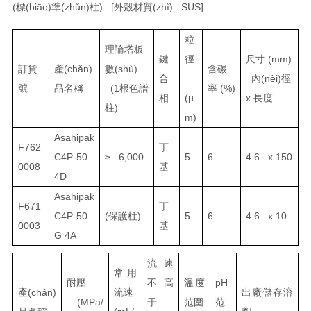
(
標(biāo)準(zhǔn)柱
)
[
外殼材質(zhì)
: SUS]
粒
理論塔板
鍵
徑
尺寸
(mm)
訂貨
產(chǎn)
數(shù)
含碳
合
內(nèi)徑
號
品名稱
(1
根色譜
率
(%)
相
(µ
x
長度
柱
)
m)
Asahipak
F762
丁
C4P-50
≥ 6,000
5
6
4.6 x 150
0008
基
4D
Asahipak
F671
丁
C4P-50
(
保護柱
)
5
6
4.6 x 10
0003
基
G 4A
流速
常用
耐壓
不高
溫度
pH
產(chǎn)
流速
出廠儲存溶
(MPa/
于
范圍
范