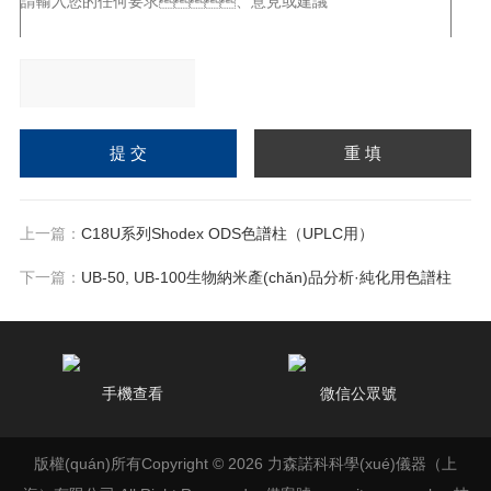
請輸入計算結(jié)果（填
寫阿拉伯?dāng)?shù)
上一篇：
C18U系列Shodex ODS色譜柱（UPLC用）
字），如：三加四=7
下一篇：
UB-50, UB-100生物納米產(chǎn)品分析·純化用色譜柱
手機查看
微信公眾號
版權(quán)所有Copyright © 2026 力森諾科科學(xué)儀器（上