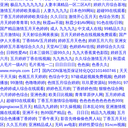
亚洲
|
极品九九九九九九
|
人妻丰满精品一区二区A片
|
婷婷六月综合基地
|
激情五月婷婷欧美极品
|
人妻九九九九
|
日本色99网站
|
超碰99在线观看
|
丁香五月婷婷婷婷欧美综合
|
久久日曰
|
激情开心五月天
|
色综合另类
|
五
月天婷婷青青草
|
9久热
|
秋霞av不能
|
秋霞少妇AV网站
|
91色在线/日韩
|
国产精品激情五月天色婷婷
|
成人 九九九九
|
中文成人在线
|
99精品久久
|
五月激情站
|
天天射综合网夜夜操
|
五月天婷婷色在线视频免费观看
|
国产
伊人大香蕉
|
丁香88AV五月婷婷
|
婷婷五月天色色
|
婷婷五月六月
|
亚洲女
婷婷五月基地综合久久久
|
天堂AV三级
|
色婷婷AV在线
|
婷婷综合久久综
合
|
日韩性爱AV
|
日本三级韩三级99久久
|
九九大香蕉黄色影院
|
婷婷五月
六月
|
五月婷婷丁香在线视频
|
九九热九九
|
久久综合激情五月天
|
秋霞成
人毛片一级A片
|
毛片蕉地一二
|
日日日日日
|
色色操
|
色香久久
|
www.minyis.com【JT】国内CDN落地页保证转化QQ2101460746
|
天天
干天天操
|
色视五月天婷婷
|
色综合中文
|
97碰成超视频免费视频
|
色婷婷
播放
|
99激情
|
色噜噜婷婷
|
色情五月综合婷婷
|
玖玖爱资源站
|
99热91
|
97
色婷婷成人综合在线观看
|
婷婷色五月婷
|
丁香婷婷色情
|
狠狠色综合网
|
六月婷婷色综合
|
亚洲色夜
|
欧美日比视频
|
青青草原伊人网
|
五月婷婷成
人
|
超碰93在线观看
|
丁香五月激情综合啪啪
|
色色色色色色色色色999
|
jiqingtaose五月天
|
精品九九婷婷
|
97久操视频
|
日本乱论99
|
亚洲激情视
频在线观看
|
亚洲不卡
|
热99国产精品
|
色。 日日日
|
精品九九视频
|
五月
综合色播播丁香婷婷
|
丁香午夜天
|
影音先锋偷偷色男人站
|
丁香五月天社
区
|
久久五月婷
|
亚洲精品成人
|
无码 av电影
|
婷婷性爱综合
|
91ncm视频
|