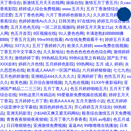
天丁香综合
|
新激情五月天天在线网
|
操操自拍
|
激情五月丁香五月
|
久cao
香蕉影院
|
婷婷成人综合免费视频
|
www.五月天
|
五月丁香激情综合六月
涩涩爱
|
五月丁香色色网
|
六月丁香婷婷色狠狠久久
|
久久婷五月婷
|
五月
香蕉综合
|
色婷婷激情Av久久久
|
日韩另类
|
97在线99
|
婷婷五月综合激情
免费
|
五月天色色无码
|
一区二区乱视频码
|
婷婷五月天美女21p
|
大香蕉人
人网
|
色五月首页
|
8区视频在线
|
91人妻色色网
|
丰满老熟妇BBBBB搡
BBB
|
丁香五月五婷
|
99re99在线看
|
AV在线免费观看不卡
|
婷婷五月天成
人网站
|
337久久
|
五月丁香婷婷六月
|
欧美久久婷婷
|
www免费在线视频
|
丁香五月中文字幕久色
|
久久新地址
|
色色色色色色色色综合网
|
激情婷婷
五月天
|
激情婷婷丁香
|
99热精品无码
|
99热6这里之有精品
|
国产乱子轮
XXX农村
|
婷婷六月色情
|
五月婷婷色影院
|
99热网站
|
五月 成人 婷婷
|
永
久思思热在线
|
欧美成人AAA片一区国产精品
|
六月婷婷狠狠做
|
七七九色
|
五月色婷婷激情
|
亚洲精品444久久久久久
|
亚洲婷婷丁香
|
色性五月天
|
xx
久久
|
欧美色频
|
五月综合激情视频
|
九九热在视频
|
51XX午夜影福利
|
亚
洲国产精品二二三三区
|
五月丁查人人
|
色五月婷婷啪啪五月
|
五月天丁香
综合在线
|
99热这里只有精品8
|
99爱最新免费视频在线观看
|
婷婷五月天
丁香花
|
五月婷婷七月丁香
|
欧美A A A A A
|
五月天激情小说
|
色五月婷婷
小说亚洲中文字幕组
|
第四色婷婷色五月
|
开心婷婷五月天综合
|
98热精
品
|
亚洲无码影音
|
少妇AB又爽又紧无码网站
|
殴美综合激情五月天免费视
频
|
青青夜夜狠狠夜夜狠狠
|
五月丁香六月香香蕉
|
无码 av电影
|
色五月成
人
|
日日噜狠狠色
|
亚洲激情免费视频
|
逼逼AV
|
99噜噜噜在线播放
|
日本