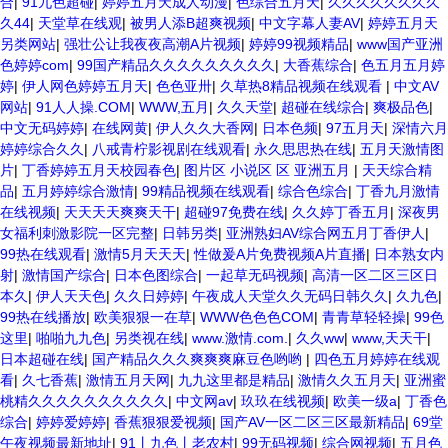
合
|
91九色超碰
|
婷婷五月天成人动漫
|
色综合五月天
|
久久久久久久久久
久44
|
天堂草在线观
|
被男人添B超爽视频
|
中文字幕人妻AV
|
婷婷五月天
另类网站
|
强壮公让我夜夜高潮A片视频
|
婷婷99视频精品
|
www国产亚洲
色婷婷com
|
99国产精品久久久久久久久久久
|
大香蕉综合
|
色五月五月婷
婷
|
伊人网色婷婷五月天
|
色色亚卅
|
久草热8精品视频在线观看
|
中文AV
网站
|
91人人操.COM
|
WWW,五月
|
久久天堂
|
超碰在线综合
|
爽极品色
|
中文无码婷婷
|
在线网黄
|
伊人久久大香网
|
日本色频
|
97五月天
|
深情六月
婷婷综合久久
|
八戒青柠影视剧在线观看
|
永久思思热在线
|
五月天激情图
片
|
丁香婷婷五月天校园春色
|
图片区 小说区 区 亚洲五月
|
天天综合精
品
|
五月婷婷综合激情
|
99精品视频在线观看
|
综合色综合
|
丁香九月激情
在线视频
|
天天天天爽爽天干
|
超碰97免费在线
|
久久婷丁香五月
|
深夜男
女福利刺激影院一区完整
|
日韩另类
|
亚洲熟妇AV综合网五月丁香伊人
|
99热在线观看
|
激情5月天天天
|
性做爰A片免费视频A片直播
|
日本熟女内
射
|
激情国产综合
|
日本色图综合
|
一起草无码视频
|
高清一区二区三区日
本久
|
伊人天天色
|
久久日婷婷
|
午夜成人天堂久久无码日韩久久
|
久九色
|
99热在线播放
|
欧美狠狠一在草
|
WWW色色色COM
|
青青草轻轻操
|
99色
这里
|
啪啪九九色
|
另类视在线
|
www.激情.com.
|
久久ww
|
www,天天干
|
日本超碰在线
|
国产精品久久久爽爽爽麻豆色哟哟
|
四色五月婷婷在线观
看
|
久七香蕉
|
激情五月天网
|
九九这里都是精品
|
激情久久五月天
|
亚洲蜜
桃精久久久久久久久久久久
|
中文网av
|
玖玖在线视频
|
欧美一级a
|
丁香色
综合
|
婷婷爱婷婷
|
香蕉狠狠爱视频
|
国产AV一区二区三区最新精品
|
69堂
午夜视频最新地址
|
91丨九色丨老农村
|
99无码视频
|
综合网视频
|
五月色