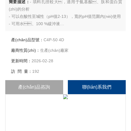
簡要描述：
- 填料孔徑較大，適用于氨基酸、肽和蛋白質
(zhì)的分析
- 可以在酸性至堿性（pH值2-13），寬的pH值范圍內(nèi)使用
- 可用水、100 %緩沖液
- 適用于堿性物質(zhì)的分析
產(chǎn)品型號：
C4P-50 4D
廠商性質(zhì)：
生產(chǎn)廠家
更新時間：
2026-02-28
訪 問 量：
192
產(chǎn)品咨詢
聯(lián)系我們