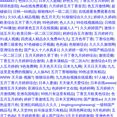
aaaaaa片
|
色情久久久
|
日本人人超碰
|
婷色五月
|
丁香五月五月婷婷
|
原
琪琪色影院
|
Aα在线免费观看
|
六月婷婷五月丁香首页
|
色五月激情网
|
超
碰操日
|
日韩一66精品
|
狠狠穞A片一區二區三區
|
在线观看免费观看在线
9久
|
久9久成人精品视频
|
色五月天天
|
91狠狠综合久久久
|
婷婷久久婷婷
|
欧美综合五月丁香六月婷
|
99色婷婷
|
色人久久
|
99在线视频精品
|
日韩国
产AV播放
|
婷婷黄色五月天在线视频
|
超碰人人艹
|
久久婷婷国产
|
激情小
说五月天
|
欧美日韩一区二区三区四区
|
婷婷综合五月激情
|
五月婷婷片
|
91成人视频
|
四虎成人精品永久免费AV九九
|
五月色亭丁香
|
丁香综合网
|
免费三级黄色
|
97色碰碰公开视频
|
色色操
|
色狠狠综合
|
久久久久激情网
|
亚洲综合色色
|
国产女人十八水真多1
|
久久婷婷一级片
|
98国产精品综合
一区二区三区
|
五月天婷婷久草丁香
|
十月丁香九月婷婷综合
|
激情涩播
|
丁香五月六月婷婷综合激情
|
人妻丰满精品一区二区A片
|
激情综合4月
|
伊
人五月婷婷
|
9色免费网
|
天天色天天日
|
日本九九网
|
天天日天天插
|
九九
这里是免费的视频5
|
人人操AV
|
五月丁香啪啪啪
|
99热这里有精品
|
WWW·天天操·视频?
|
狠狠综合网
|
九九热短视频在线观看
|
97人碰人操
|
五月丁香六月婷婷综合
|
日本人妻操
|
天天做天天爱综合
|
日本在线wwww
|
激情五月天婷婷
|
亚洲综合九九
|
色婷婷中文在线
|
色婷婷网
|
五月婷婷六
月激情网
|
亚洲岛国电影
|
99热只有这里有精品
|
丁香五月欧美色综合
|
色
五月五月婷婷
|
婷婷丁香激情五月
|
日本天堂网站99
|
国产激情av
|
久久99
热这里只有
|
亚洲乱码精品久久久久..
|
tingtingzonghewang
|
一级韩国产
精品毛
|
男人天堂99
|
好吊操这里只有精品
|
琪琪色网在线
|
9月色婷婷
|
五
月丁色AV
|
五月婷婷香蕉
|
成人国产综合
|
\\五月天婷婷激情
|
亚洲色色五