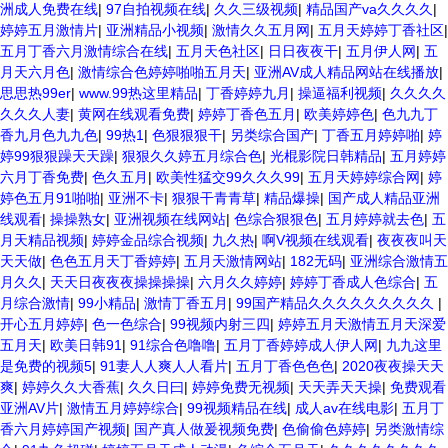
洲成人免费在线
|
97自拍视频在线
|
久久三级视频
|
精品国产va久久久久
|
婷婷五月激情片
|
亚洲精品小视频
|
激情久久五月网
|
五月天婷婷丁香社区
|
五月丁香六月激情综合在线
|
五月天色社区
|
日日夜夜干
|
五月伊人网
|
五
月天六月色
|
激情综合色婷婷啪啪五月天
|
亚洲AV成人精品网站在线播放
|
思思热99er
|
www.99热这里精品
|
丁香婷婷九月
|
操逼福利视频
|
久久久久
久久久人妻
|
黄网在线观看免费
|
婷婷丁香色五月
|
欧美婷婷色
|
色九九丁
香九月色九九色
|
99热1
|
色狠狠狠干
|
另类综合国产
|
丁香五月婷婷啪
|
婷
婷99狠狠躁天天躁
|
狠狠久久婷五月综合色
|
光棍影院日韩精品
|
五月婷婷
六月丁香免费
|
色久五月
|
欧美性猛交99久久久99
|
五月天婷婷综合网
|
婷
婷色五月91啪啪
|
亚洲不卡
|
狠狠干青青草
|
精品爆操
|
国产成人精品亚洲
线观看
|
操操熟女
|
亚洲视频在线网站
|
色综合狠狠色
|
五月婷婷就去色
|
五
月天精品视频
|
婷婷金品综合视频
|
九久热
|
啊V视频在线观看
|
夜夜夜叫天
天天做
|
色色五月天丁香婷婷
|
五月天激情网站
|
182无码
|
亚洲综合激情五
月久久
|
天天日夜夜夜操操操操
|
六月久久婷婷
|
婷婷丁香成人色综合
|
五
月综合激情
|
99小精品
|
激情丁香五月
|
99国产精品久久久久久久久久久
|
开心五月婷婷
|
色一色综合
|
99视频内射三四
|
婷婷五月天激情五月天深爱
五月天
|
欧美日韩91
|
91综合色噜噜
|
五月丁香婷婷成人伊人网
|
九九这里
是免费的视频5
|
91妻人人爽人人看片
|
五月丁香色色色
|
2020夜夜操天天
爽
|
婷婷久久大香蕉
|
久久日曰
|
婷婷免费无视频
|
天天弄天天操
|
免费观看
亚洲AV片
|
激情五月婷婷综合
|
99视频精品在线
|
成人av在线电影
|
五月丁
香六月婷婷国产视频
|
国产真人做爰视频免费
|
色偷偷色婷婷
|
另类激情综