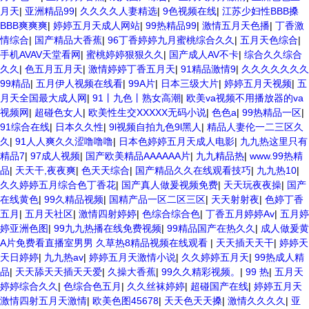
月天
|
亚洲精品99
|
久久久久人妻精选
|
9色视频在线
|
江苏少妇性BBB搡
BBB爽爽爽
|
婷婷五月天成人网站
|
99热精品99
|
激情五月天色播
|
丁香激
情综合
|
国产精品大香蕉
|
96丁香婷婷九月蜜桃综合久久
|
五月天色综合
|
手机AVAV天堂看网
|
蜜桃婷婷狠狠久久
|
国产成人AV不卡
|
综合久久综合
久久
|
色五月五月天
|
激情婷婷丁香五月天
|
91精品激情9
|
久久久久久久久
99精品
|
五月伊人视频在线看
|
99A片
|
日本三级大片
|
婷婷五月天视频
|
五
月天全国最大成人网
|
91丨九色丨熟女高潮
|
欧美va视频不用播放器的va
视频网
|
超碰色女人
|
欧美性生交XXXXX无码小说
|
色色a
|
99热精品一区
|
91综合在线
|
日本久久性
|
9l视频自拍九色9l黑人
|
精品人妻伦一二三区久
久
|
91人人爽久久涩噜噜噜
|
日本色婷婷五月天成人电影
|
九九热这里只有
精品7
|
97成人视频
|
国产欧美精品AAAAAA片
|
九九精品热
|
www.99热精
品
|
天天干,夜夜爽
|
色天天综合
|
国产精品久久在线观看技巧
|
九九热10
|
久久婷婷五月综合色丁香花
|
国产真人做爰视频免费
|
天天玩夜夜操
|
国产
在线黄色
|
99久精品视频
|
国精产品一区二区三区
|
天天射射夜
|
色婷丁香
五月
|
五月天社区
|
激情四射婷婷
|
色综合综合色
|
丁香五月婷婷Av
|
五月婷
婷亚洲色图
|
99九九热播在线免费视频
|
99精品国产在热久久
|
成人做爰黄
A片免费看直播室男男 久草热8精品视频在线观看
|
天天插天天干
|
婷婷天
天日婷婷
|
九九热av
|
婷婷五月天激情小说
|
久久婷婷五月天
|
99热成人精
品
|
天天舔天天插天天爱
|
久操大香蕉
|
99久久精彩视频。
|
99 热
|
五月天
婷婷综合久久
|
色综合色五月
|
久久丝袜婷婷
|
超碰国产在线
|
婷婷五月天
激情四射五月天激情
|
欧美色图45678
|
天天色天天搡
|
激情久久久久
|
亚