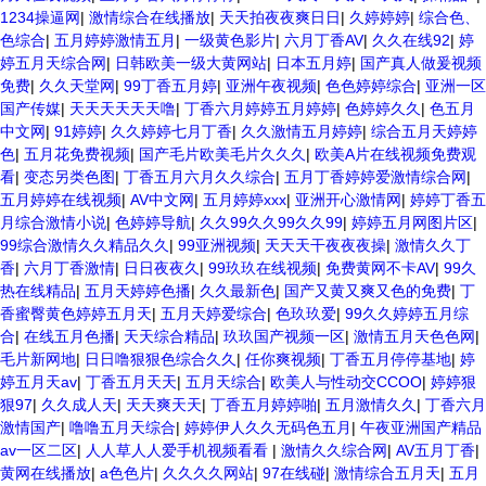
1234操逼网
|
激情综合在线播放
|
天天拍夜夜爽日日
|
久婷婷婷
|
综合色、
色综合
|
五月婷婷激情五月
|
一级黄色影片
|
六月丁香AV
|
久久在线92
|
婷
婷五月天综合网
|
日韩欧美一级大黄网站
|
日本五月婷
|
国产真人做爰视频
免费
|
久久天堂网
|
99丁香五月婷
|
亚洲午夜视频
|
色色婷婷综合
|
亚洲一区
国产传媒
|
天天天天天天噜
|
丁香六月婷婷五月婷婷
|
色婷婷久久
|
色五月
中文网
|
91婷婷
|
久久婷婷七月丁香
|
久久激情五月婷婷
|
综合五月天婷婷
色
|
五月花免费视频
|
国产毛片欧美毛片久久久
|
欧美A片在线视频免费观
看
|
变态另类色图
|
丁香五月六月久久综合
|
五月丁香婷婷爱激情综合网
|
五月婷婷在线视频
|
AV中文网
|
五月婷婷xxx
|
亚洲开心激情网
|
婷婷丁香五
月综合激情小说
|
色婷婷导航
|
久久99久久99久久99
|
婷婷五月网图片区
|
99综合激情久久精品久久
|
99亚洲视频
|
天天天干夜夜夜操
|
激情久久丁
香
|
六月丁香激情
|
日日夜夜久
|
99玖玖在线视频
|
免费黄网不卡AV
|
99久
热在线精品
|
五月天婷婷色播
|
久久最新色
|
国产又黄又爽又色的免费
|
丁
香蜜臀黄色婷婷五月天
|
五月天婷爱综合
|
色玖玖爱
|
99久久婷婷五月综
合
|
在线五月色播
|
天天综合精品
|
玖玖国产视频一区
|
激情五月天色色网
|
毛片新网地
|
日日噜狠狠色综合久久
|
任你爽视频
|
丁香五月停停基地
|
婷
婷五月天av
|
丁香五月天天
|
五月天综合
|
欧美人与性动交CCOO
|
婷婷狠
狠97
|
久久成人天
|
天天爽天天
|
丁香五月婷婷啪
|
五月激情久久
|
丁香六月
激情国产
|
噜噜五月天综合
|
婷婷伊人久久无码色五月
|
午夜亚洲国产精品
av一区二区
|
人人草人人爱手机视频看看
|
激情久久综合网
|
AV五月丁香
|
黄网在线播放
|
a色色片
|
久久久久网站
|
97在线碰
|
激情综合五月天
|
五月