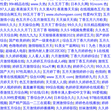
性爱
|
99ri精品在线
|
www.久热
|
久久五月丁香
|
日本久久网
|
91ncom.色
|
97人人超
|
夜夜操天天干
|
久久黄A片
|
夜夜撸天天操
|
在线视频色五月
|
激
情综合网五月
|
99五月丁香丁
|
www.zbzhongsen.com
|
性爱AV天堂
|
五月
激情小说
|
色五月开心五月激情五月
|
天天操天天插
|
丁香五月六月欧美
|
888久久久
|
天天操综合网
|
五月天丁香综合
|
99久久久
|
玖玖精品视频99
|
久久久久久久久月丁
|
五月丁香 啪啪啪
|
久久5 9视频免费观看
|
久久色五
月天综合网
|
色拍九九九
|
天天狠狠夜夜狠狠2023
|
婷婷涩五月
|
国产婷婷
综合
|
国产欧美婷婷
|
国产一级黄色影片,
|
综合五月丁香六月婷婷
|
五月久
久网
|
色噜噜婷婷
|
激情啪啪五月天
|
91美女艹逼网站
|
91丨九色丨熟女|老
版
|
超碰成人电影
|
激情内射人妻1区2区3区
|
丁香九月婷婷色
|
9 1在线视
频
|
久久婷婷视频
|
人人看人人要
|
六月激情网
|
丁香六月婷婷综合
|
丁香五
月激情视频在线
|
久久婷婷五月综合成人d啪
|
激情丁香五月婷婷
|
激情五
月狠狠
|
婷婷五月激情综合
|
91a片爽
|
欧美久热
|
婷婷开心六月
|
99久久久
国产大片
|
97性高潮久久久
|
五月婷丁香
|
五月天激情婷婷小说
|
色情婷
|
青
青青在线视频国产
|
综合XX网
|
www 五月天 com
|
激情婷婷九月
|
久久五
月婷天天干
|
色五月激情婷婷
|
天天摸人人摸
|
婷婷久久婷婷色五月
|
婷婷
伊人视婷婷婷
|
羞羞嫩草视频
|
99综合视频
|
色婷婷亚洲婷婷在线观看
|
丁
香激情五月综合网
|
97在线/日本
|
强辱丰满人妻HD中文字幕
|
99爱视频
|
久久99性爱视频
|
丁香综合伊人AV
|
日本综合久久
|
久久hd
|
97啪在线观看
视频
|
国产精产国品一二三在观看
|
亚洲激情综合
|
婷婷色在线播放
|
婷婷
激情五月综合
|
五月激情婷婷播播网
|
久久婷婷影院
|
丝袜激情网
|
久久婷