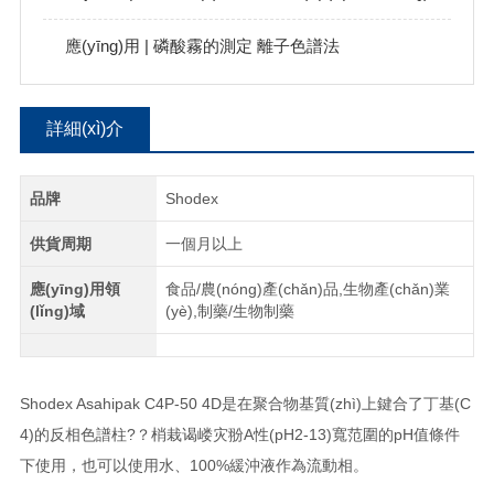
應(yīng)用 | 磷酸霧的測定 離子色譜法
詳細(xì)介
紹
品牌
Shodex
供貨周期
一個月以上
應(yīng)用領
食品/農(nóng)產(chǎn)品,生物產(chǎn)業
(lǐng)域
(yè),制藥/生物制藥
Shodex Asahipak C4P-50 4D
是在聚合物基質(zhì)上鍵合了丁基
(C
4)
的反相色譜柱?？梢栽谒嵝灾翂A性
(pH2-13)
寬范圍的
pH
值條件
下使用，也可以使用水、
100%
緩沖液作為流動相。