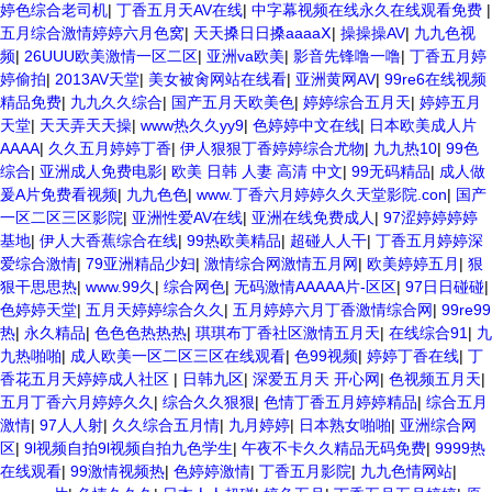
婷色综合老司机
|
丁香五月天AV在线
|
中字幕视频在线永久在线观看免费
|
五月综合激情婷婷六月色窝
|
天天搡日日搡aaaaⅩ
|
操操操AV
|
九九色视
频
|
26UUU欧美激情一区二区
|
亚洲va欧美
|
影音先锋噜一噜
|
丁香五月婷
婷偷拍
|
2013AV天堂
|
美女被肏网站在线看
|
亚洲黄网AV
|
99re6在线视频
精品免费
|
九九久久综合
|
国产五月天欧美色
|
婷婷综合五月天
|
婷婷五月
天堂
|
天天弄天天操
|
www热久久yy9
|
色婷婷中文在线
|
日本欧美成人片
AAAA
|
久久五月婷婷丁香
|
伊人狠狠丁香婷婷综合尤物
|
九九热10
|
99色
综合
|
亚洲成人免费电影
|
欧美 日韩 人妻 高清 中文
|
99无码精品
|
成人做
爰A片免费看视频
|
九九色色
|
www.丁香六月婷婷久久天堂影院.con
|
国产
一区二区三区影院
|
亚洲性爱AV在线
|
亚洲在线免费成人
|
97涩婷婷婷婷
基地
|
伊人大香蕉综合在线
|
99热欧美精品
|
超碰人人干
|
丁香五月婷婷深
爱综合激情
|
79亚洲精品少妇
|
激情综合网激情五月网
|
欧美婷婷五月
|
狠
狠干思思热
|
www.99久
|
综合网色
|
无码激情AAAAA片-区区
|
97日日碰碰
|
色婷婷天堂
|
五月天婷婷综合久久
|
五月婷婷六月丁香激情综合网
|
99re99
热
|
永久精品
|
色色色热热热
|
琪琪布丁香社区激情五月天
|
在线综合91
|
九
九热啪啪
|
成人欧美一区二区三区在线观看
|
色99视频
|
婷婷丁香在线
|
丁
香花五月天婷婷成人社区
|
日韩九区
|
深爱五月天 开心网
|
色视频五月天
|
五月丁香六月婷婷久久
|
综合久久狠狠
|
色情丁香五月婷婷精品
|
综合五月
激情
|
97人人射
|
久久综合五月情
|
九月婷婷
|
日本熟女啪啪
|
亚洲综合网
区
|
9l视频自拍9l视频自拍九色学生
|
午夜不卡久久精品无码免费
|
9999热
在线观看
|
99激情视频热
|
色婷婷激情
|
丁香五月影院
|
九九色情网站
|