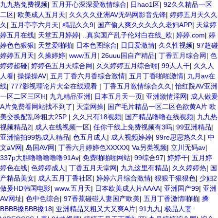
九九热免费视频
|
五月开心深深爱激情综合
|
日hao1区
|
92久久精品一区
二区
|
欧美成人五月天
|
久久久久亚洲AV无码网影音先锋
|
婷婷五月天久久
久
|
五月亭亭六月天
|
精品久久9
|
国产偷人爽久久久久久老妇APP
|
天堂婷
婷五月在线
|
天堂五月婷婷
|
..真实国产乱子伦对白在线_欧
|
婷婷.com
|
婷
婷色色狠狠
|
天堂爱啪啪
|
日本色图综合
|
日日爱激情
|
久久性视频
|
97超碰
婷婷五月天
|
久操婷婷
|
www五月
|
26uuu国自产精品
|
丁香五月综合网
|
色
婷婷超碰
|
婷婷色五月天综合网
|
久久婷婷五月综合啪
|
99人人干
|
久久人
人看
|
操操操AV
|
五月丁香六月香综合激情
|
五月丁香啪啪激情
|
九月av在
线
|
777影视理论片大全在线观看
|
丁香五月激情综合久久
|
怡红院AV亚洲
一区二区三区H
|
九九精品亚洲
|
日本五月天一页
|
亚洲激情淫网
|
成人做爰
A片免费看网站找不到了
|
天堂网操
|
国产毛片精品一区二区色欲黄A片 欧
美交换配乱吟粗大25P
|
久久只有18视频
|
国产精品噜噜在线视频
|
九九热
视频精品2
|
成人在线视频一区
|
任你干线上免费视频有3吗
|
99亚洲精品
|
亚洲愉拍99热成人精品
|
色五月成人
|
成人视频婷婷
|
99re思思热久久
|
中
文aV网
|
岛国AV网
|
丁香六月婷婷色XXXXX
|
Va另类视频
|
立川无码av
|
337p大胆噜噜噜噜噜91Av
|
免费啪啪啪网站
|
99综合97
|
婷婷干
|
五月婷
婷色在线
|
色婷婷成人
|
丁香五月天堂网
|
九九这里有精品
|
久久婷婷热
|
国
产精品美女
|
成人五月丁香社区
|
婷婷六月综合激情
|
狠狠干狠狠色
|
少妇2
做爰HD韩国电影
|
www.五月天
|
日本欧美成人片AAAA
|
亚洲国产99
|
亚洲
AV网址
|
色中色综合
|
97香蕉碰碰人妻国产欧美
|
五月丁香激情啪啪
|
搡
BBBB搡BBB搡18
|
亚洲精品又粗又大又爽A片
|
91九九
|
极品人妻